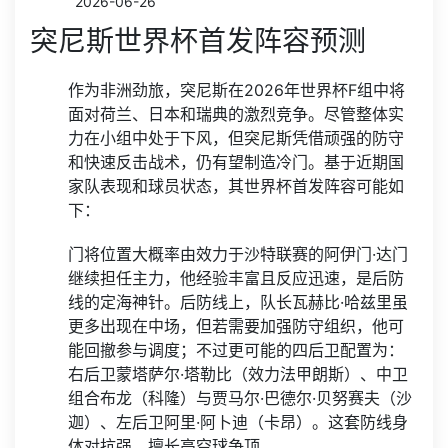
2026-06-26
突尼斯世界杯首发阵容预测
作为非洲劲旅，突尼斯在2026年世界杯F组中将
面对荷兰、日本和瑞典的激烈竞争。尽管整体实
力在小组中处于下风，但突尼斯凭借顽强的防守
和快速反击战术，仍有望制造冷门。基于近期国
家队表现和球员状态，其世界杯首发阵容可能如
下：
门将位置大概率由效力于沙特联赛的阿伊门·达门
继续担任主力，他经验丰富且反应迅速，是后防
线的定海神针。后防线上，队长瓦赫比·哈兹里虽
更多出现在中场，但若需要加强防守组织，他可
能回撤参与调度；不过更可能的四后卫配置为：
右后卫蒙塔萨尔·塔勒比（效力法甲朗斯）、中卫
组合布龙（科隆）与贾马尔·巴德尔·贝努赛夫（沙
迦）、左后卫阿里·阿卜迪（卡昂）。这套防线身
体对抗强，擅长高空球争顶。