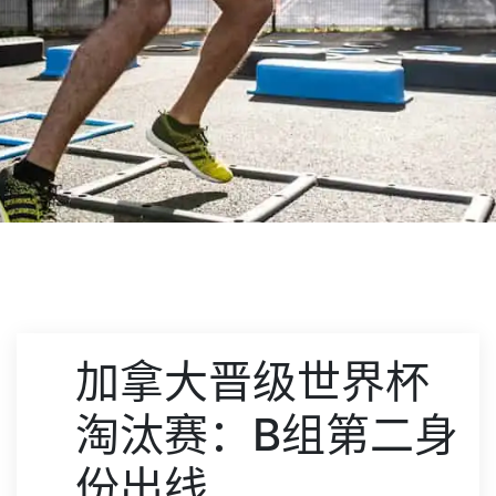
加拿大晋级世界杯
淘汰赛：B组第二身
份出线