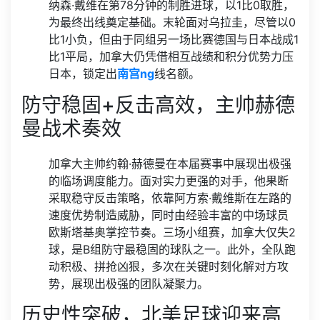
纳森·戴维在第78分钟的制胜进球，以1比0取胜，
为最终出线奠定基础。末轮面对乌拉圭，尽管以0
比1小负，但由于同组另一场比赛德国与日本战成1
比1平局，加拿大仍凭借相互战绩和积分优势力压
日本，锁定出
南宫ng
线名额。
防守稳固+反击高效，主帅赫德
曼战术奏效
加拿大主帅约翰·赫德曼在本届赛事中展现出极强
的临场调度能力。面对实力更强的对手，他果断
采取稳守反击策略，依靠阿方索·戴维斯在左路的
速度优势制造威胁，同时由经验丰富的中场球员
欧斯塔基奥掌控节奏。三场小组赛，加拿大仅失2
球，是B组防守最稳固的球队之一。此外，全队跑
动积极、拼抢凶狠，多次在关键时刻化解对方攻
势，展现出极强的团队凝聚力。
历史性突破，北美足球迎来高