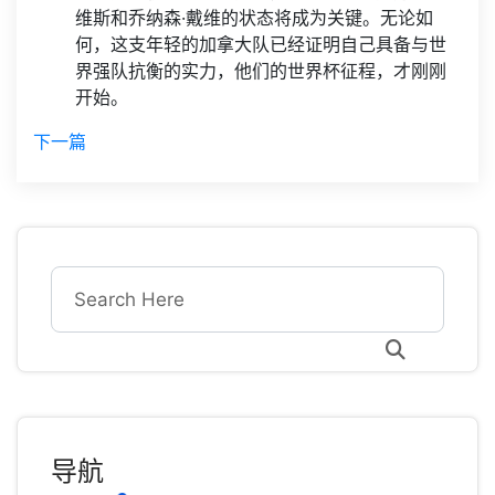
维斯和乔纳森·戴维的状态将成为关键。无论如
何，这支年轻的加拿大队已经证明自己具备与世
界强队抗衡的实力，他们的世界杯征程，才刚刚
开始。
下一篇
导航