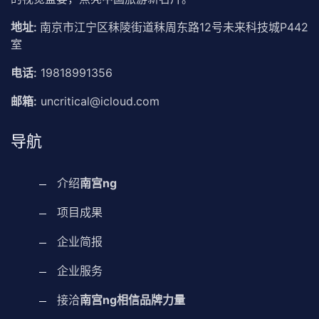
地址:
南京市江宁区秣陵街道秣周东路12号未来科技城P442
室
电话:
19818991356
邮箱:
uncritical@icloud.com
导航
介绍
南宫ng
项目成果
企业简报
企业服务
接洽
南宫ng相信品牌力量