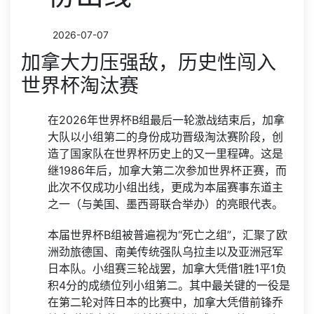
2026-07-07
加拿大力压强敌，历史性闯入
世界杯淘汰赛
在2026年世界杯B组最后一轮激战结束后，加拿
大队以小组第二的身份成功晋级淘汰赛阶段，创
造了国家队在世界杯历史上的又一里程碑。这是
继1986年后，加拿大第二次参加世界杯正赛，而
此次不仅成功小组出线，更成为本届赛事东道主
之一（与美国、墨西哥联合举办）的亮眼代表。
本届世界杯B组被普遍视为“死亡之组”，汇聚了欧
洲劲旅德国、南美传统强队乌拉圭以及亚洲冠军
日本队。小组赛三轮战罢，加拿大凭借1胜1平1负
积4分的成绩位列小组第二。其中最关键的一役是
在第二轮对阵日本的比赛中，加拿大凭借前锋乔