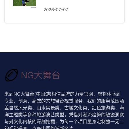
2026-07-07
来到NG大舞台(中国游)相信品牌的力量官网，您将体验到
专业、创意、高效的文旅舞台视觉服务，我们的服务范围涵
盖自然风光类、山水实景类、古城文化类、红色旅游类、海
洋主题类等多种旅游演艺类型，凭借对潮流趋势的敏锐洞察
与对文化内核的深刻挖掘，为每一个项目量身定制独一无二
的视觉盛宴，点亮中国旅游新名片。