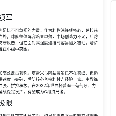
领军
洲足坛不可忽视的力量。作为利物浦锋线核心，萨拉赫
之外，球队整体阵容略显单薄，中场创造力不足，后防
防守反击，但在面对高强度逼抢时容易陷入被动。若萨
难在小组中突围。
和高效反击著称。塔雷米与阿兹蒙虽已不在巅峰，但仍
供速度与突破，后防核心普拉利甘吉经验丰富。主教练
强、拼抢积极。在2022年世界杯曾逼平葡萄牙、力
延续稳定发挥，有望成为G组搅局者。
极限
其他三队存在明显差距。球员多来自本土联赛或欧洲低