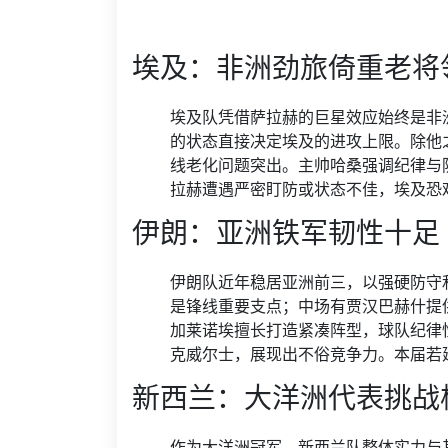
埃及：非洲劲旅倚重老将
埃及队凭借萨拉赫的巨星效应始终是非
的状态直接决定埃及的进攻上限。除他
线老化问题突出。主帅哈桑强调纪律与
拉赫遭遇严密盯防或状态不佳，埃及恐
伊朗：亚洲铁军韧性十足
伊朗队近年稳居亚洲前三，以强硬防守
是锋线重要支点；中场有贾汉巴赫什提
加莱诺埃擅长打造紧凑阵型，球队纪律性
克威尔士，展现出不俗竞争力。本届若
新西兰：大洋洲代表挑战
作为大洋洲冠军，新西兰队整体实力与