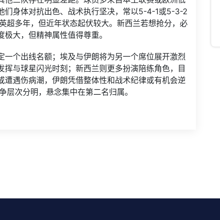
身体对抗出色、战术执行坚决，常以5-4-1或5-3-2
力英超多年，但近年状态起伏较大。新西兰若想抢分，必
度极大，但精神属性值得尊重。
定一个出线名额；埃及与伊朗将为另一个席位展开激烈
发挥与球星闪光时刻；新西兰则更多扮演陪练角色，目
或遭遇伤病潮，伊朗凭借整体性和战术纪律或有机会逆
争层次分明，悬念集中在第二名归属。