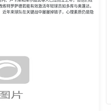
布劳内、卢卡库和库尔图瓦等人已过而立之年，但他们在
教练特罗萨德若能有效激活年轻球员如多库与奥蓬达，
，近年来球队在关键战中屡屡掉链子，心理素质仍是隐