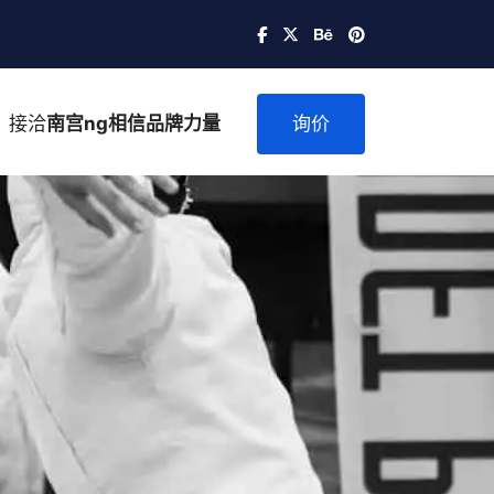
接洽
南宫ng相信品牌力量
询价