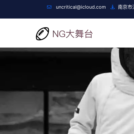
uncritical@icloud.com
南京市