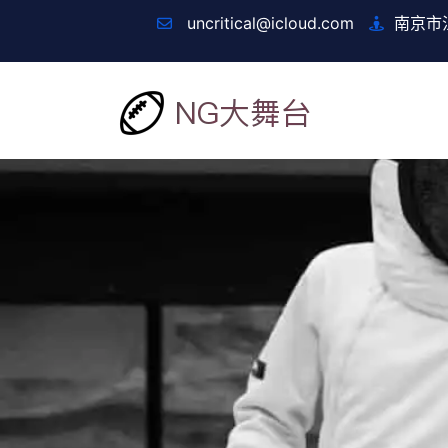
uncritical@icloud.com
南京市