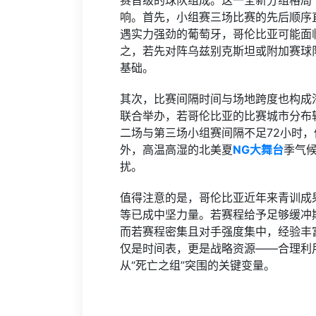
赛晋级的球队组成。这一全新分组格局
响。首先，小组赛三场比赛的先后顺序
遇实力强劲的葡萄牙，哥伦比亚可能面
之，若先对阵乌兹别克斯坦或附加赛球
基础。
其次，比赛间隔时间与场地跨度也构成潜
联合举办，若哥伦比亚的比赛城市分布
二场与第三场小组赛间隔不足72小时
外，高温高湿的北美夏
NG大舞台
季气
扰。
值得注意的是，哥伦比亚近年来青训成
等已成中坚力量。若赛程给予足够缓冲
而若赛程密集且对手强度集中，经验丰
仅是时间表，更是战略资源——合理利
从“死亡之组”突围的关键变量。