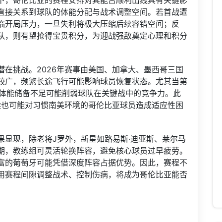
下，哥伦比亚的赛程安排对其能否顺利出线具有关键影
直接关系到球队的体能分配与战术调整空间。若首战遭
临开局压力，一旦失利将极大压缩后续容错空间；反
队，则有望抢得宝贵积分，为迎战强敌奠定心理和积分
在挑战。2026年赛事由美国、加拿大、墨西哥三国
较广，频繁长途飞行可能影响球员恢复状态。尤其当第
，体能储备不足可能削弱球队在关键战中的竞争力。此
候也可能对习惯南美环境的哥伦比亚球员造成适应性困
果显现，除老将J罗外，新星如路易斯·迪亚斯、莱尔马
期，教练组可灵活轮换阵容，避免核心球员过早疲劳。
富的葡萄牙可能凭借深度阵容占据优势。因此，赛程不
用赛程间隙调整战术、控制伤病，将成为哥伦比亚能否