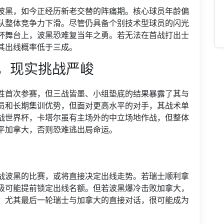
波黑，如今正经历新老交替的阵痛期。核心球员年龄偏
队整体竞争力下滑。尽管仍具备个别技术型球员的闪光
杯舞台上，波黑恐难复当年之勇。若无法在首战打出士
其出线概率低于三成。
，现实挑战严峻
性首次参赛，但三战皆墨、小组垫底的结果暴露了其与
员和长期集训优势，但面对更高水平的对手，其战术单
战世界杯，卡塔尔虽有主场外的中立场地作战，但整体
平加拿大，否则恐难逃出局命运。
战波黑的比赛，或将直接决定出线走势。若瑞士顺利拿
极可能提前锁定出线名额。但若波黑爆冷击败加拿大，
。尤其最后一轮瑞士与加拿大的直接对话，很可能成为