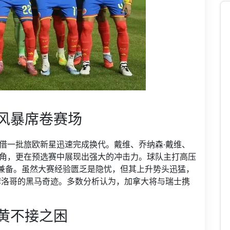
风暴席卷赛场
借一批旅欧新星迅速完成换代。戴维、乔纳森·戴维、
头角，更在预选赛中展现出强大的冲击力。球队主打高压
兼备。虽然大赛经验匮乏是隐忧，但其上升势头迅猛，
摩洛哥的黑马奇迹。多数分析认为，加拿大将与瑞士携
黄不接之困