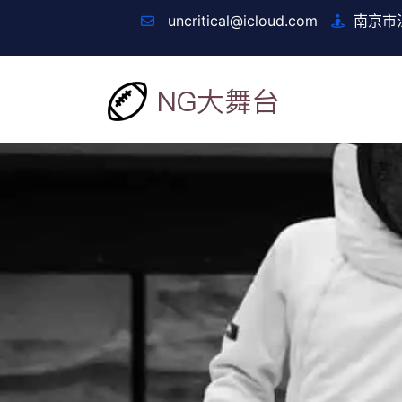
uncritical@icloud.com
南京市