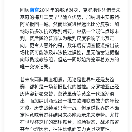
回顾
南宫
2014年的那场对决，克罗地亚凭借曼朱
基奇的梅开二度早早确立优势，加纳则由安德烈·
阿尤扳回一城。然而比赛进程远比比分复杂：加
纳球员多次抗议裁判判罚，包括一个疑似点球未
判，赛后舆论普遍认为裁判尺度影响了比赛走
向。更令人意外的是，数年后有调查报道指出该
场比赛可能涉及非法投注操控，虽无确凿证据指
向球员或教练组，但这一阴影始终笼罩着双方的
唯一交锋记录。
若未来两队再度相遇，无论是世界杯还是友谊
赛，都将是一场新旧世代的碰撞。克罗地亚正经
历阵容新老交替，莫德里奇等黄金一代逐渐淡
出，而加纳则涌现出一批在欧洲联赛效力的年轻
才俊。历史战绩虽只有一战，但足球世界的不确
定性意味着过往结果未必能预示未来走势。尤其
在世界杯这样的高压舞台，临场状态、战术布置
甚至心理因素，往往比纸面实力更具决定性。