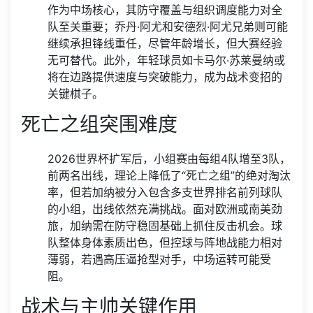
作为中场核心，其防守覆盖与组织调度能力对全
队至关重要；乔丹·阿尤和安德烈·阿尤兄弟则可能
继续承担锋线重任，尽管年龄增长，但大赛经验
无可替代。此外，年轻球员如卡马尔·苏莱曼纳或
将在边路提供速度与突破能力，成为战术变招的
关键棋子。
死亡之组突围难度
2026世界杯扩军后，小组赛由每组4队增至3队，
前两名出线，理论上降低了“死亡之组”的绝对淘汰
率，但若加纳被分入包含多支世界排名前列球队
的小组，出线依然充满挑战。面对欧洲或南美劲
旅，加纳需在防守稳固基础上抓住反击机会。球
队整体身体素质出色，但控球与阵地战能力相对
薄弱，若遇高压逼抢型对手，中场运转可能受
阻。
战术与主帅关键作用