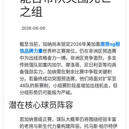
之组
2026-06-06
截至当前，加纳尚未锁定2026年美加墨
南宫ng相
信品牌力量
世界杯正赛席位，仍在非洲区预选赛
中为出线资格奋力一搏。非洲区竞争激烈，多支
传统强队如塞内加尔、摩洛哥、尼日利亚等均具
备强劲实力，加纳需在剩余比赛中争取关键积
分。若最终成功突围预选赛，他们将面对扩军至
48队的新赛制，小组赛阶段虽增加出线机会，但
分组形势仍可能极为严峻。
潜在核心球员阵容
若加纳晋级正赛，球队大概率仍将围绕经验丰富
的老将与新生代力量构建阵容。托马斯·帕尔特伊